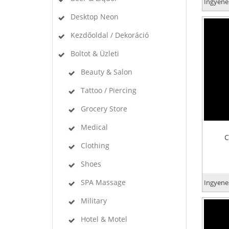
Ingyenes
Desktop Neon
Kezdőoldal / Dekoráció
Boltot & Üzleti
Beauty & Salon
Tattoo / Piercing
Grocery Store
Medical
C
Clothing
Shoes
SPA Massage
Ingyenes
Military
Hotel & Motel