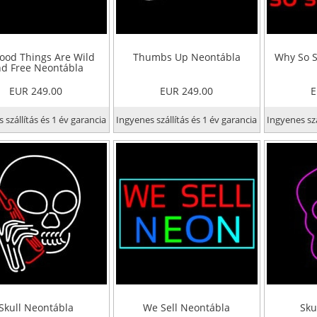
Good Things Are Wild
Thumbs Up Neontábla
Why So S
d Free Neontábla
EUR 249.00
EUR 249.00
E
 szállítás és 1 év garancia
Ingyenes szállítás és 1 év garancia
Ingyenes szá
Skull Neontábla
We Sell Neontábla
Sku