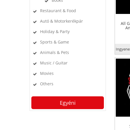
Books
Restaurant & Food
Autó & Motorkerékpár
All 
An
Holiday & Party
Sports & Game
Ingyenes
Animals & Pets
Music / Guitar
Movies
Others
Egyéni