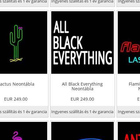
 szállítás és 1 év garancia
Ingyenes szállítás és 1 év garancia
Ingyenes szá
actus Neontábla
All Black Everything
Flami
Neontábla
EUR 249.00
EUR 249.00
E
 szállítás és 1 év garancia
Ingyenes szállítás és 1 év garancia
Ingyenes szá