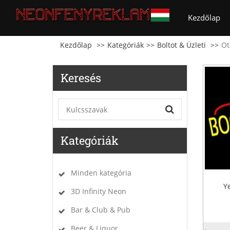
(cu
Kezdőlap
Kezdőlap
Kategóriák
Boltot & Üzleti
Ot
Keresés
Kategóriák
Minden kategória
Y
3D Infinity Neon
Bar & Club & Pub
Beer & Liquor