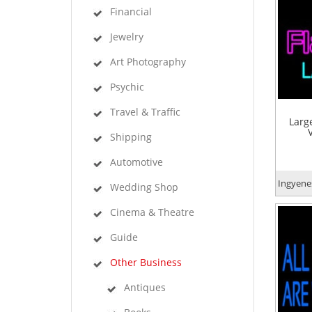
Financial
Jewelry
Art Photography
Psychic
Travel & Traffic
Larg
Shipping
Automotive
Ingyenes
Wedding Shop
Cinema & Theatre
Guide
Other Business
Antiques