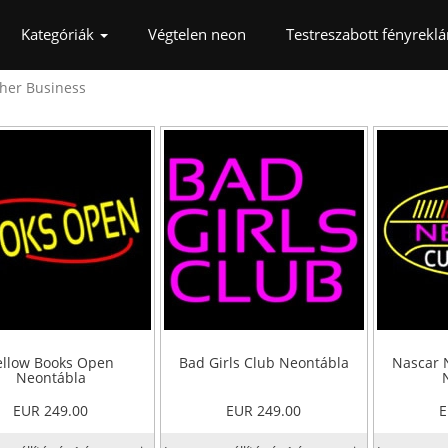
rrent)
Kategóriák
Végtelen neon
Testreszabott fényrekl
her Business
ellow Books Open
Bad Girls Club Neontábla
Nascar 
Neontábla
EUR 249.00
EUR 249.00
E