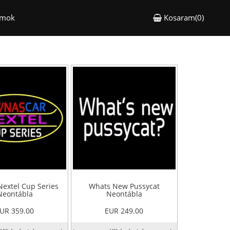
ámok
Kosaram(0)
Nextel Cup Series
Whats New Pussycat
Neontábla
Neontábla
UR 359.00
EUR 249.00