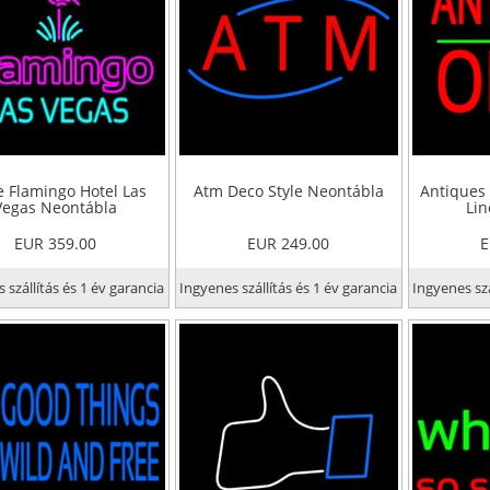
e Flamingo Hotel Las
Atm Deco Style Neontábla
Antiques
Vegas Neontábla
Lin
EUR 359.00
EUR 249.00
E
 szállítás és 1 év garancia
Ingyenes szállítás és 1 év garancia
Ingyenes szá