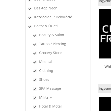
Ingyenes
Desktop Neon
Kezdőoldal / Dekoráció
Boltot & Üzleti
Beauty & Salon
Tattoo / Piercing
Grocery Store
Medical
Whi
Clothing
Shoes
SPA Massage
Ingyenes
Military
Hotel & Motel