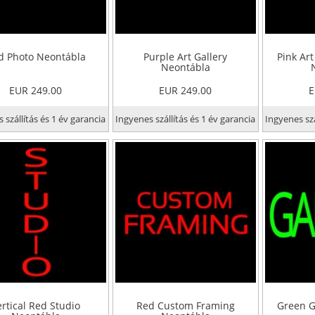
d Photo Neontábla
Purple Art Gallery
Pink Art
Neontábla
EUR 249.00
EUR 249.00
E
 szállítás és 1 év garancia
Ingyenes szállítás és 1 év garancia
Ingyenes szá
ertical Red Studio
Red Custom Framing
Green G