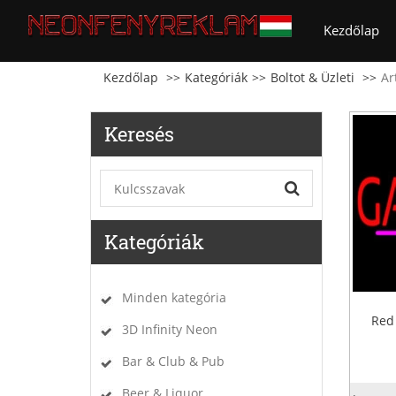
(cu
Kezdőlap
Kezdőlap
Kategóriák
Boltot & Üzleti
Ar
Keresés
Kategóriák
Minden kategória
Red 
3D Infinity Neon
Bar & Club & Pub
Beer & Liquor