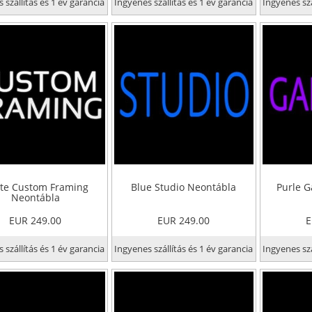
 szállítás és 1 év garancia
Ingyenes szállítás és 1 év garancia
Ingyenes szá
te Custom Framing
Blue Studio Neontábla
Purle G
Neontábla
EUR 249.00
EUR 249.00
E
 szállítás és 1 év garancia
Ingyenes szállítás és 1 év garancia
Ingyenes szá