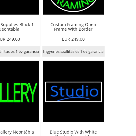
 Supplies Block 1
Custom Framing Open
Neontábla
Frame With Border
Neontábla
UR 249.00
EUR 249.00
llítás és 1 év garancia
Ingyenes szállítás és 1 év garancia
allery Neontábla
Blue Studio With White