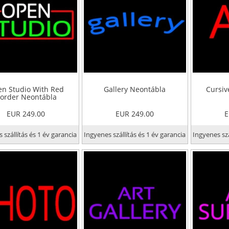
n Studio With Red
Gallery Neontábla
Cursiv
order Neontábla
EUR 249.00
EUR 249.00
E
 szállítás és 1 év garancia
Ingyenes szállítás és 1 év garancia
Ingyenes szá