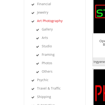
Financial
Jewelry
Art Photography
Gallery
Arts
Ope
B
Studio
Framing
Ingyenes
Photos
Others
Psychic
Travel & Traffic
Shipping