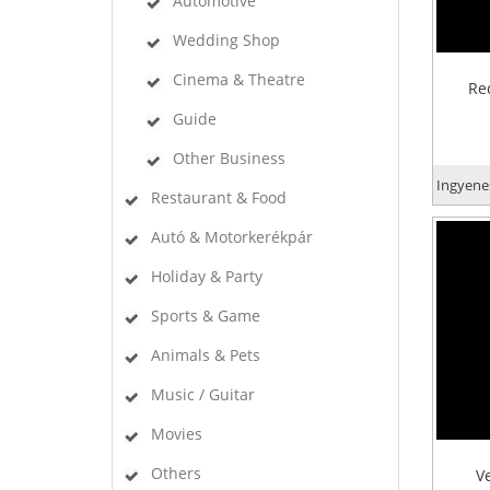
Automotive
Wedding Shop
Cinema & Theatre
Re
Guide
Other Business
Ingyenes
Restaurant & Food
Autó & Motorkerékpár
Holiday & Party
Sports & Game
Animals & Pets
Music / Guitar
Movies
Others
V