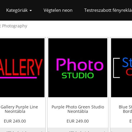
rrent)
Kategóriák
Végtelen neon
Testreszabott fényrekl
t Photography
Gallery Purple Line
Purple Photo Green Studio
Blue S
Neontábla
Neontábla
Bord
EUR 249.00
EUR 249.00
E