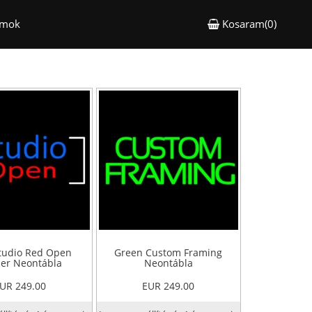
ámok
Kosaram(0)
tudio Red Open
Green Custom Framing
er Neontábla
Neontábla
UR 249.00
EUR 249.00